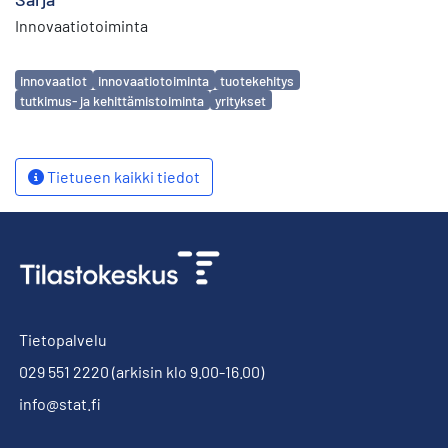
Innovaatiotoiminta
Avainsanat
innovaatiot
innovaatiotoiminta
tuotekehitys
tutkimus- ja kehittämistoiminta
yritykset
Tietueen kaikki tiedot
Tietopalvelu
029 551 2220
(arkisin klo 9.00-16.00)
info@stat.fi