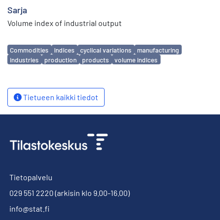
Sarja
Volume index of industrial output
Avainsanat
Commodities
indices
cyclical variations
manufacturing
industries
production
products
volume indices
Tietueen kaikki tiedot
Tietopalvelu
029 551 2220
(arkisin klo 9.00-16.00)
info@stat.fi