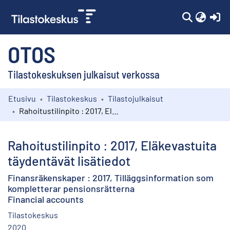
(c
OTOS
Tilastokeskuksen julkaisut verkossa
Etusivu
Tilastokeskus
Tilastojulkaisut
Kokoelmat
Rahoitustilinpito : 2017, Eläkevastuita täydentävät lisätiedot
Selaa
Rahoitustilinpito : 2017, Eläkevastuita
täydentävät lisätiedot
Finansräkenskaper : 2017, Tilläggsinformation som
kompletterar pensionsrätterna
Financial accounts
Tilastokeskus
2020