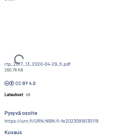
Ladataan...
rtp_2017_13_2020-04-29_fi.pdf
260.76 KB
CC BY 4.0
Lataukset
48
Pysyvä osoite
https://urn.fi/URN:NBN:fi-fe20230918130119
Kuvaus