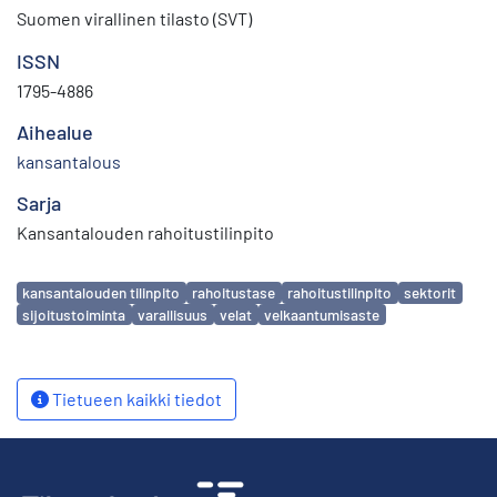
Suomen virallinen tilasto (SVT)
ISSN
1795-4886
Aihealue
kansantalous
Sarja
Kansantalouden rahoitustilinpito
Avainsanat
kansantalouden tilinpito
rahoitustase
rahoitustilinpito
sektorit
sijoitustoiminta
varallisuus
velat
velkaantumisaste
Tietueen kaikki tiedot