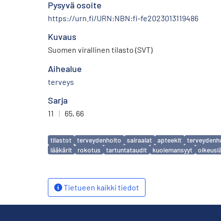
Pysyvä osoite
https://urn.fi/URN:NBN:fi-fe2023013119486
Kuvaus
Suomen virallinen tilasto (SVT)
Aihealue
terveys
Sarja
11
|
65, 66
Avainsanat
tilastot
terveydenhoito
sairaalat
apteekit
terveydenh
lääkärit
rokotus
tartuntataudit
kuolemansyyt
oikeusl
Tietueen kaikki tiedot