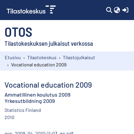
(c
OTOS
Tilastokeskuksen julkaisut verkossa
Etusivu
Tilastokeskus
Tilastojulkaisut
Kokoelmat
Vocational education 2009
Selaa
Vocational education 2009
Ammatillinen koulutus 2009
Yrkesutbildning 2009
Statistics Finland
2010
aop_2009_04_2010-11-03_en.pdf