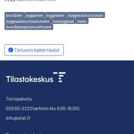
Avainsanat
bostäder
byggande
byggnader
byggnadskostnader
byggnadskostnadsindex
husbyggnad
index
överlåtelsepriskoefficient
Tietueen kaikki tiedot
Tietopalvelu
029 551 2220
(arkisin klo 9.00-16.00)
info@stat.fi