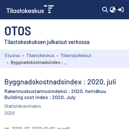
(c
OTOS
Tilastokeskuksen julkaisut verkossa
Etusivu
Tilastokeskus
Tilastojulkaisut
Kokoelmat
Byggnadskostnadsindex : 2020, juli
Selaa
Byggnadskostnadsindex : 2020, juli
Rakennuskustannusindeksi : 2020, heinäkuu
Building cost index : 2020, July
Statistikcentralen
2020
rki_2020_07_2020-12-02_sv.pdf