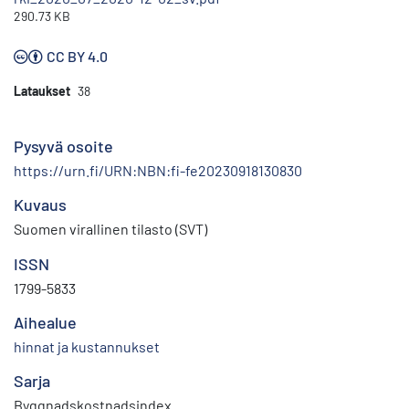
290.73 KB
CC BY 4.0
Lataukset
38
Pysyvä osoite
https://urn.fi/URN:NBN:fi-fe20230918130830
Kuvaus
Suomen virallinen tilasto (SVT)
ISSN
1799-5833
Aihealue
hinnat ja kustannukset
Sarja
Byggnadskostnadsindex