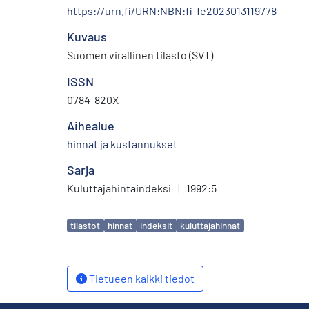
https://urn.fi/URN:NBN:fi-fe2023013119778
Kuvaus
Suomen virallinen tilasto (SVT)
ISSN
0784-820X
Aihealue
hinnat ja kustannukset
Sarja
Kuluttajahintaindeksi
|
1992:5
Avainsanat
tilastot
hinnat
indeksit
kuluttajahinnat
Tietueen kaikki tiedot