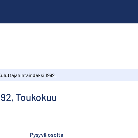
Kuluttajahintaindeksi 1992, Toukokuu
992, Toukokuu
Pysyvä osoite