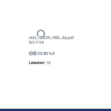
Ladataan...
xkhi_199205_1992_dig.pdf
820.71 KB
CC BY 4.0
Lataukset
113