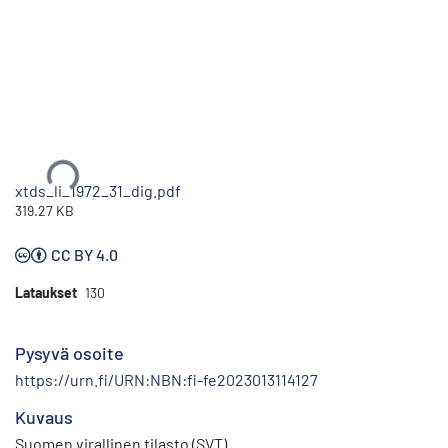
Ladataan...
xtds_li_1972_31_dig.pdf
319.27 KB
CC BY 4.0
Lataukset
130
Pysyvä osoite
https://urn.fi/URN:NBN:fi-fe2023013114127
Kuvaus
Suomen virallinen tilasto (SVT)