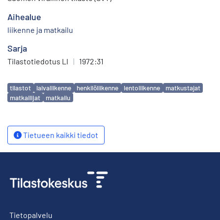
Aihealue
liikenne ja matkailu
Sarja
Tilastotiedotus LI
|
1972:31
Avainsanat
tilastot
laivaliikenne
henkilöliikenne
lentoliikenne
matkustajat
matkailijat
matkailu
Tietueen kaikki tiedot
Tietopalvelu