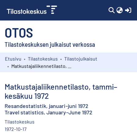
(c
OTOS
Tilastokeskuksen julkaisut verkossa
Etusivu
Tilastokeskus
Tilastojulkaisut
Kokoelmat
Matkustajaliikennetilasto, tammi–kesäkuu 1972
Selaa
Matkustajaliikennetilasto, tammi–
kesäkuu 1972
Resandestatistik, januari–juni 1972
Travel statistics, January–June 1972
Tilastokeskus
1972-10-17