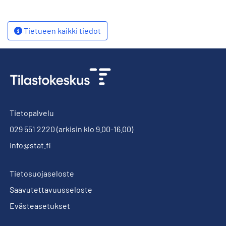
Tietueen kaikki tiedot
Tietopalvelu
029 551 2220
(arkisin klo 9.00-16.00)
info@stat.fi
Tietosuojaseloste
Saavutettavuusseloste
Evästeasetukset