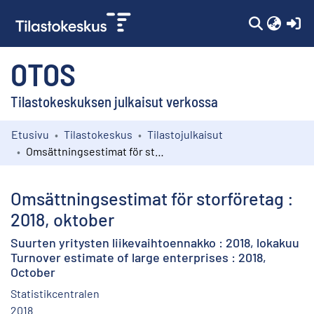
(c
OTOS
Tilastokeskuksen julkaisut verkossa
Etusivu
Tilastokeskus
Tilastojulkaisut
Kokoelmat
Omsättningsestimat för storföretag : 2018, oktober
Selaa
Omsättningsestimat för storföretag :
2018, oktober
Suurten yritysten liikevaihtoennakko : 2018, lokakuu
Turnover estimate of large enterprises : 2018,
October
Statistikcentralen
2018