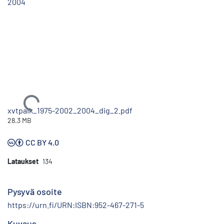
2004
Ladataan...
xvtpaik_1975-2002_2004_dig_2.pdf
28.3 MB
CC BY 4.0
Lataukset
134
Pysyvä osoite
https://urn.fi/URN:ISBN:952-467-271-5
Kuvaus