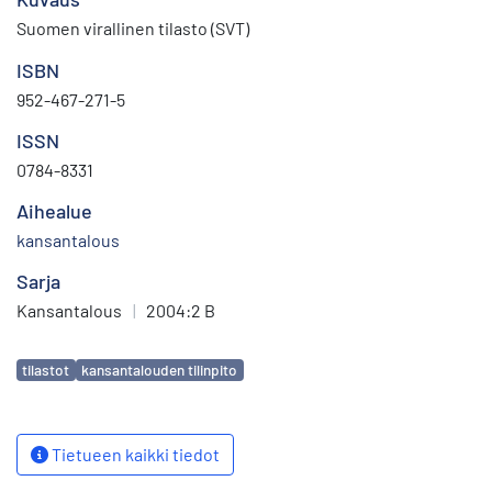
Suomen virallinen tilasto (SVT)
ISBN
952-467-271-5
ISSN
0784-8331
Aihealue
kansantalous
Sarja
Kansantalous
|
2004:2 B
Avainsanat
tilastot
kansantalouden tilinpito
Tietueen kaikki tiedot