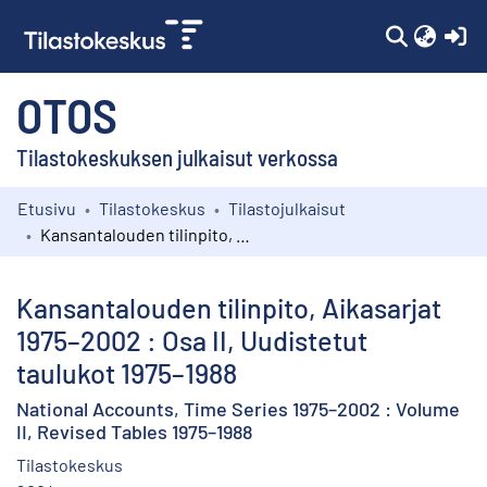
(c
OTOS
Tilastokeskuksen julkaisut verkossa
Etusivu
Tilastokeskus
Tilastojulkaisut
Kokoelmat
Kansantalouden tilinpito, Aikasarjat 1975–2002 : Osa II, Uudistetut taulukot 1975–1988
Selaa
Kansantalouden tilinpito, Aikasarjat
1975–2002 : Osa II, Uudistetut
taulukot 1975–1988
National Accounts, Time Series 1975–2002 : Volume
II, Revised Tables 1975–1988
Tilastokeskus