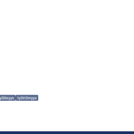
yöllisyys
työttömyys