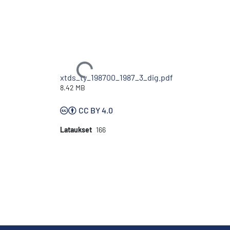
Ladataan...
xtds_ty_198700_1987_3_dig.pdf
8.42 MB
CC BY 4.0
Lataukset
166