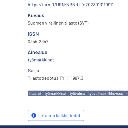
https://urn.fi/URN:NBN:fi-fe2023013110911
Kuvaus
Suomen virallinen tilasto (SVT)
ISSN
0355-2357
Aihealue
työmarkkinat
Sarja
Tilastotiedotus TY
|
1987:3
Avainsanat
tilastot
työmarkkinat
työvoima
työvoiman liikkuvuus
t
Tietueen kaikki tiedot