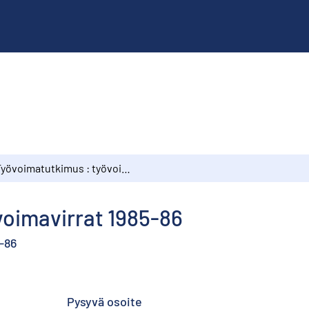
Työvoimatutkimus : työvoimavirrat 1985-86
voimavirrat 1985-86
5-86
Pysyvä osoite