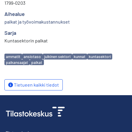
1799-0203
Aihealue
palkat ja työvoimakustannukset
Sarja
Kuntasektorin palkat
Avainsanat
ammatit
ansiotaso
julkinen sektori
kunnat
kuntasektori
palkansaajat
palkat
Tietueen kaikki tiedot