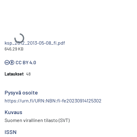
Ladataan...
ksp_2012_2013-05-08_fi.pdf
646.29 KB
CC BY 4.0
Lataukset
48
Pysyvä osoite
https://urn.fi/URN:NBN:fi-fe20230914125302
Kuvaus
Suomen virallinen tilasto (SVT)
ISSN