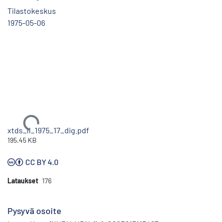
Tilastokeskus
1975-05-06
Ladataan...
xtds_li_1975_17_dig.pdf
195.45 KB
CC BY 4.0
Lataukset
176
Pysyvä osoite