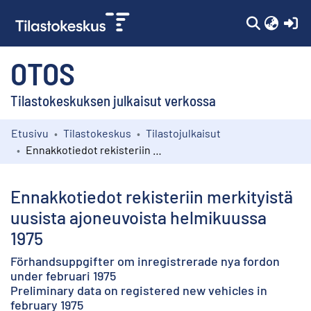
(c
OTOS
Tilastokeskuksen julkaisut verkossa
Etusivu
Tilastokeskus
Tilastojulkaisut
Kokoelmat
Ennakkotiedot rekisteriin merkityistä uusista ajoneuvoista helmikuussa 1975
Selaa
Ennakkotiedot rekisteriin merkityistä
uusista ajoneuvoista helmikuussa
1975
Förhandsuppgifter om inregistrerade nya fordon
under februari 1975
Preliminary data on registered new vehicles in
february 1975