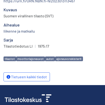
https://urn.fi/URN:NBN:fi-fe2023013113467
Kuvaus
Suomen virallinen tilasto (SVT)
Aihealue
liikenne ja matkailu
Sarja
Tilastotiedotus LI
|
1975:17
Avainsanat
tilastot
moottoriajoneuvot
autot
ajoneuvorekisterit
Tietueen kaikki tiedot