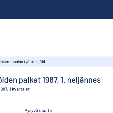
Rakennusalan työntekijöiden palkat 1987, 1. neljännes
iden palkat 1987, 1. neljännes
87, 1 kvartalet
Pysyvä osoite