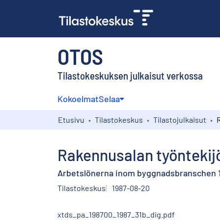
OTOS
Tilastokeskuksen julkaisut verkossa
Kokoelmat
Selaa
Etusivu
Tilastokeskus
Tilastojulkaisut
Rakennusalan työntekijö
Arbetslönerna inom byggnadsbranschen 19
Tilastokeskus
1987-08-20
xtds_pa_198700_1987_31b_dig.pdf