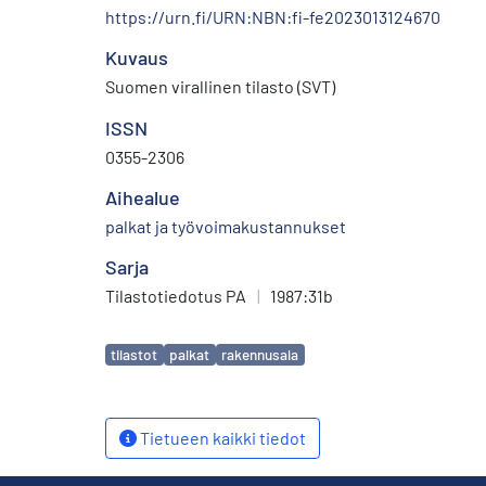
https://urn.fi/URN:NBN:fi-fe2023013124670
Kuvaus
Suomen virallinen tilasto (SVT)
ISSN
0355-2306
Aihealue
palkat ja työvoimakustannukset
Sarja
Tilastotiedotus PA
|
1987:31b
Avainsanat
tilastot
palkat
rakennusala
Tietueen kaikki tiedot