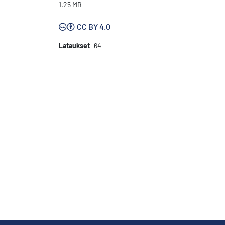
1.25 MB
CC BY 4.0
Lataukset
64