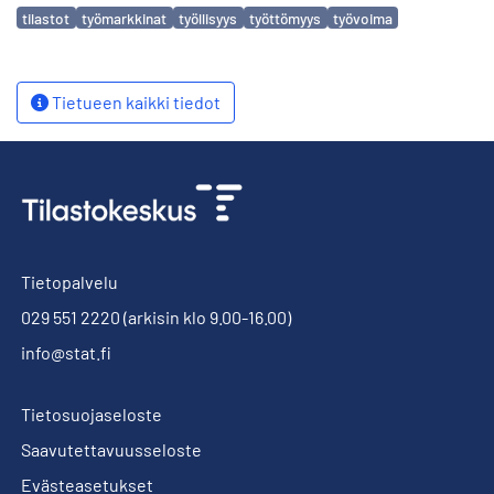
Avainsanat
tilastot
työmarkkinat
työllisyys
työttömyys
työvoima
Tietueen kaikki tiedot
Tietopalvelu
029 551 2220
(arkisin klo 9.00-16.00)
info@stat.fi
Tietosuojaseloste
Saavutettavuusseloste
Evästeasetukset