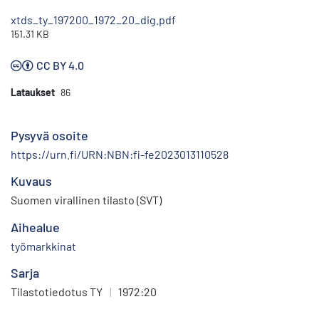
xtds_ty_197200_1972_20_dig.pdf
151.31 KB
CC BY 4.0
Lataukset
86
Pysyvä osoite
https://urn.fi/URN:NBN:fi-fe2023013110528
Kuvaus
Suomen virallinen tilasto (SVT)
Aihealue
työmarkkinat
Sarja
Tilastotiedotus TY
|
1972:20