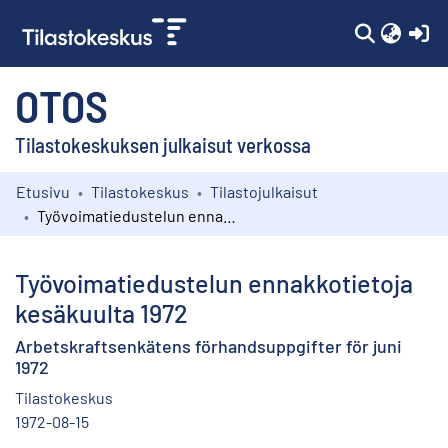
(c
OTOS
Tilastokeskuksen julkaisut verkossa
Etusivu
Tilastokeskus
Tilastojulkaisut
Kokoelmat
Työvoimatiedustelun ennakkotietoja kesäkuulta 1972
Selaa
Työvoimatiedustelun ennakkotietoja
kesäkuulta 1972
Arbetskraftsenkätens förhandsuppgifter för juni
1972
Tilastokeskus
1972-08-15