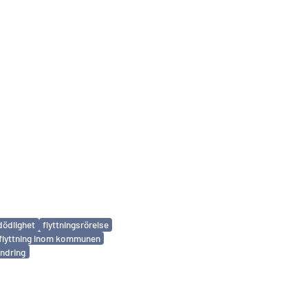
dödlighet
flyttningsrörelse
lyttning inom kommunen
ndring