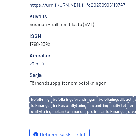
https://urn.fi/URN:NBN:fi-fe20230905119747
Kuvaus
Suomen virallinen tilasto (SVT)
ISSN
1798-839X
Aihealue
väestö
Sarja
Förhandsuppgifter om befolkningen
Avainsanat
befolkning
befolkningsförändringar
befolkningstillväxt
folkmängd
inrikes omflyttning
invandring
nativitet
omf
omflyttning mellan kommuner
preliminär folkmängd
utva
Tietueen kaikki tiedot