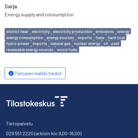
Sarja
Energy supply and consumption
Avainsanat
district heat
electricity
electricity production
emissions
energy
energy consumption
energy sources
exports
fuels
hard coal
hydro power
imports
natural gas
nuclear energy
oil
peat
renewable energy sources
wood fuels
Tietueen kaikki tiedot
Tietopalvelu
029 551 2220
(arkisin klo 9.00-16.00)