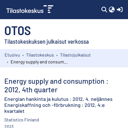
(c
OTOS
Tilastokeskuksen julkaisut verkossa
Etusivu
Tilastokeskus
Tilastojulkaisut
Kokoelmat
Energy supply and consumption : 2012, 4th quarter
Selaa
Energy supply and consumption :
2012, 4th quarter
Energian hankinta ja kulutus : 2012, 4. neljännes
Energiskaffning och -förbrukning : 2012, 4:e
kvartalet
Statistics Finland
2013