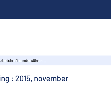
Arbetskraftsundersökning : 2015, november
ng : 2015, november