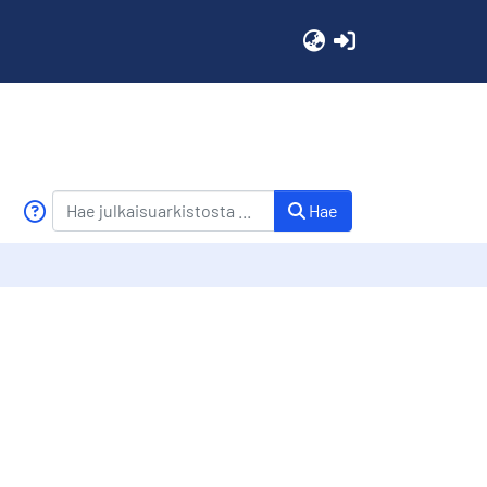
(current)
Hae