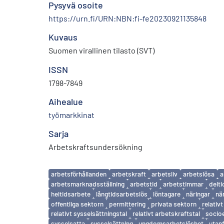
Pysyvä osoite
https://urn.fi/URN:NBN:fi-fe20230921135848
Kuvaus
Suomen virallinen tilasto (SVT)
ISSN
1798-7849
Aihealue
työmarkkinat
Sarja
Arbetskraftsundersökning
Avainsanat
arbetsförhållanden
arbetskraft
arbetsliv
arbetslösa
a
arbetsmarknadsställning
arbetstid
arbetstimmar
delt
heltidsarbete
långtidsarbetslös
löntagare
näringar
nä
offentliga sektorn
permittering
privata sektorn
relativ
relativt sysselsättningstal
relativt arbetskraftstal
socio
sysselsatta
sysselsättning
ungdomsarbetslöshet
utan