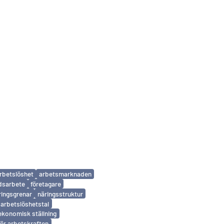
rbetslöshet
arbetsmarknaden
idsarbete
företagare
ringsgrenar
näringsstruktur
t arbetslöshetstal
ekonomisk ställning
för arbetskraften