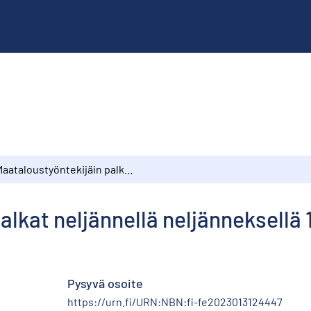
Maataloustyöntekijäin palkat neljännellä neljänneksellä 1967
alkat neljännellä neljänneksellä 
Pysyvä osoite
https://urn.fi/URN:NBN:fi-fe2023013124447