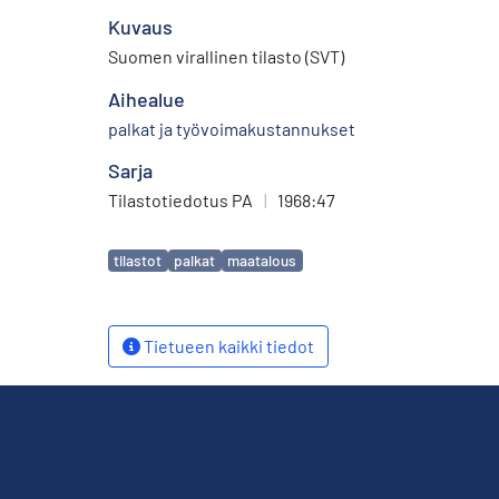
Kuvaus
Suomen virallinen tilasto (SVT)
Aihealue
palkat ja työvoimakustannukset
Sarja
Tilastotiedotus PA
|
1968:47
Avainsanat
tilastot
palkat
maatalous
Tietueen kaikki tiedot