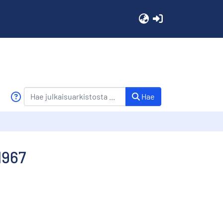
(current)
Hae
1967