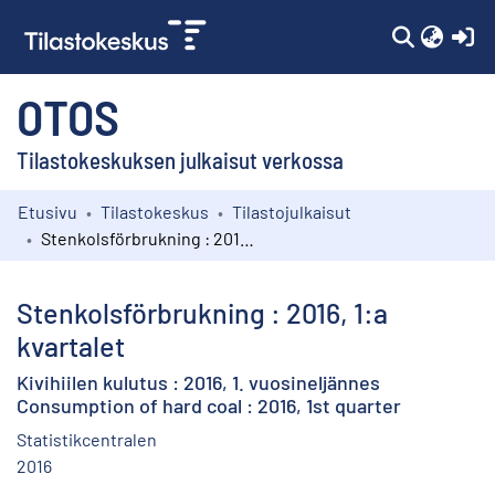
(c
OTOS
Tilastokeskuksen julkaisut verkossa
Etusivu
Tilastokeskus
Tilastojulkaisut
Kokoelmat
Stenkolsförbrukning : 2016, 1:a kvartalet
Selaa
Stenkolsförbrukning : 2016, 1:a
kvartalet
Kivihiilen kulutus : 2016, 1. vuosineljännes
Consumption of hard coal : 2016, 1st quarter
Statistikcentralen
2016