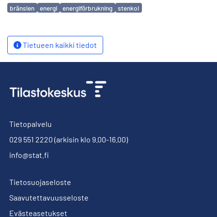
Avainsanat
bränslen
energi
energiförbrukning
stenkol
Tietueen kaikki tiedot
Tietopalvelu
029 551 2220
(arkisin klo 9.00-16.00)
info@stat.fi
Tietosuojaseloste
Saavutettavuusseloste
Evästeasetukset