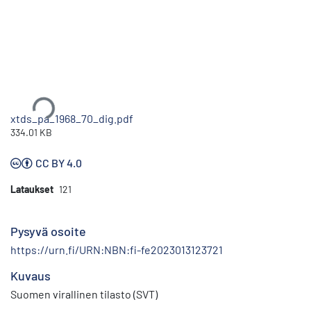
Ladataan...
xtds_pa_1968_70_dig.pdf
334.01 KB
CC BY 4.0
Lataukset
121
Pysyvä osoite
https://urn.fi/URN:NBN:fi-fe2023013123721
Kuvaus
Suomen virallinen tilasto (SVT)