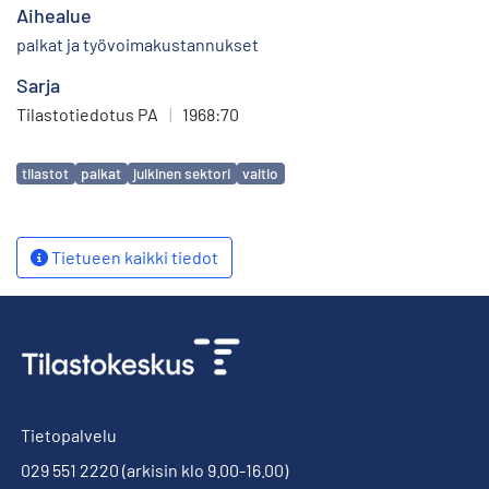
Aihealue
palkat ja työvoimakustannukset
Sarja
Tilastotiedotus PA
|
1968:70
Avainsanat
tilastot
palkat
julkinen sektori
valtio
Tietueen kaikki tiedot
Tietopalvelu
029 551 2220
(arkisin klo 9.00-16.00)