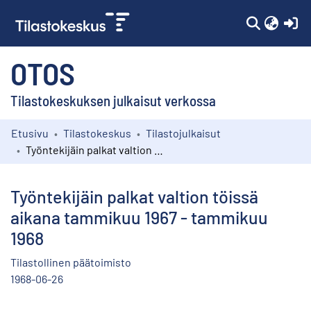
(c
OTOS
Tilastokeskuksen julkaisut verkossa
Etusivu
Tilastokeskus
Tilastojulkaisut
Kokoelmat
Työntekijäin palkat valtion töissä aikana tammikuu 1967 - tammikuu 1968
Selaa
Työntekijäin palkat valtion töissä
aikana tammikuu 1967 - tammikuu
1968
Tilastollinen päätoimisto
1968-06-26