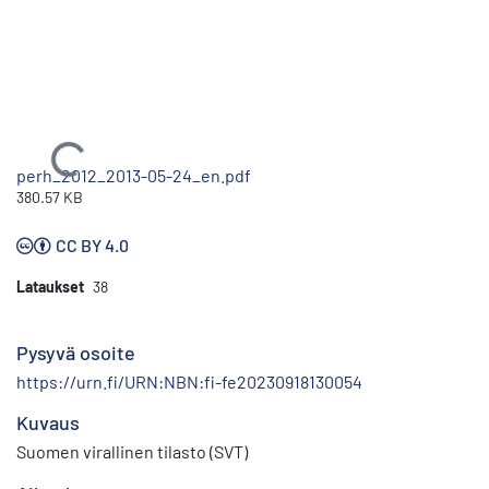
Ladataan...
perh_2012_2013-05-24_en.pdf
380.57 KB
CC BY 4.0
Lataukset
38
Pysyvä osoite
https://urn.fi/URN:NBN:fi-fe20230918130054
Kuvaus
Suomen virallinen tilasto (SVT)