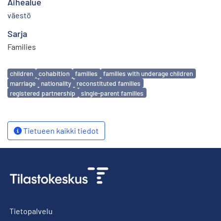
Aihealue
väestö
Sarja
Families
Avainsanat
children
cohabition
families
families with underage children
marriage
nationality
reconstituted families
registered partnership
single-parent families
Tietueen kaikki tiedot
Tietopalvelu