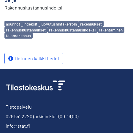
Rakennuskustannusindeksi
Avainsanat
asunnot
indeksit
luovutushintakerroin
rakennukset
rakennuskustannukset
rakennuskustannusindeksi
rakentaminen
talonrakennus
Tietueen kaikki tiedot
Tietopalvelu
029 551 2220
(arkisin klo 9.00-16.00)
info@stat.fi