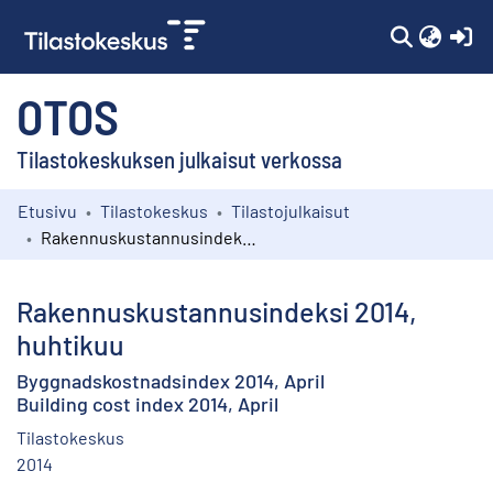
(c
OTOS
Tilastokeskuksen julkaisut verkossa
Etusivu
Tilastokeskus
Tilastojulkaisut
Kokoelmat
Rakennuskustannusindeksi 2014, huhtikuu
Selaa
Rakennuskustannusindeksi 2014,
huhtikuu
Byggnadskostnadsindex 2014, April
Building cost index 2014, April
Tilastokeskus
2014