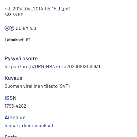
rki_2014_04_2014-05-15_fi.pdf
438.64 KB
CC BY 4.0
Lataukset
62
Pysyvä osoite
https://urn.fi/URN:NBN:fi-fe20230918130631
Kuvaus
Suomen virallinen tilasto (SVT)
ISSN
1795-4282
Aihealue
hinnat ja kustannukset
Sarja