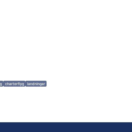
yg
charterflyg
landningar