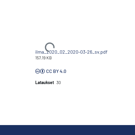
Ladataan...
ilma_2020_02_2020-03-26_sv.pdf
157.19 KB
CC BY 4.0
Lataukset
30