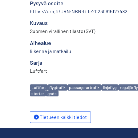
Pysyvä osoite
https://urn.fi/URN:NBN:fi-fe20230915127482
Kuvaus
Suomen virallinen tilasto (SVT)
Aihealue
liikenne ja matkailu
Sarja
Luftfart
Avainsanat
Luftfart
flygtrafik
passagerartrafik
linjeflyg
reguljärfl
starter
gods
Tietueen kaikki tiedot