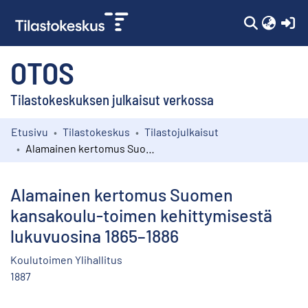
(c
OTOS
Tilastokeskuksen julkaisut verkossa
Etusivu
Tilastokeskus
Tilastojulkaisut
Kokoelmat
Alamainen kertomus Suomen kansakoulu-toimen kehittymisestä lukuvuosina 1865–1886
Selaa
Alamainen kertomus Suomen
kansakoulu-toimen kehittymisestä
lukuvuosina 1865–1886
Koulutoimen Ylihallitus
1887