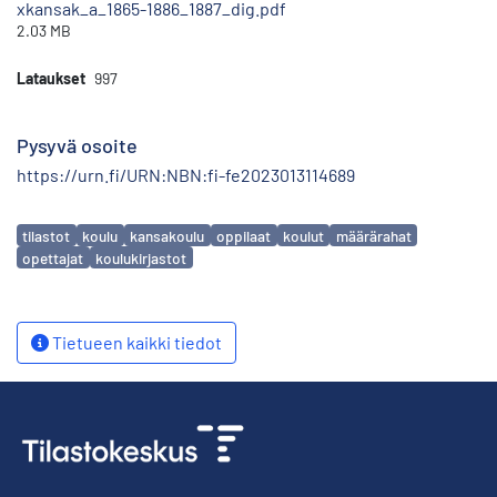
xkansak_a_1865-1886_1887_dig.pdf
2.03 MB
Lataukset
997
Pysyvä osoite
https://urn.fi/URN:NBN:fi-fe2023013114689
Avainsanat
tilastot
koulu
kansakoulu
oppilaat
koulut
määrärahat
opettajat
koulukirjastot
Tietueen kaikki tiedot