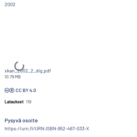
2002
Ladataan...
xkan_2002_2_dig.pdf
10.79 MB
CC BY 4.0
Lataukset
119
Pysyvä osoite
https://urn.fi/URN:ISBN:952-467-033-X