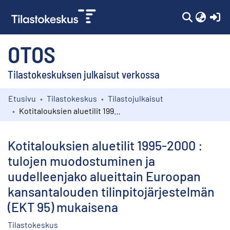
(c
OTOS
Tilastokeskuksen julkaisut verkossa
Etusivu
Tilastokeskus
Tilastojulkaisut
Kokoelmat
Kotitalouksien aluetilit 1995-2000 : tulojen muodostuminen ja uudelleenjako alueittain Euroopan kansantalouden tilinpitojärjestelmän (EKT 95) mukaisena
Selaa
Kotitalouksien aluetilit 1995-2000 :
tulojen muodostuminen ja
uudelleenjako alueittain Euroopan
kansantalouden tilinpitojärjestelmän
(EKT 95) mukaisena
Tilastokeskus