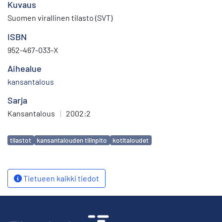
Kuvaus
Suomen virallinen tilasto (SVT)
ISBN
952-467-033-X
Aihealue
kansantalous
Sarja
Kansantalous
|
2002:2
Avainsanat
tilastot
kansantalouden tilinpito
kotitaloudet
Tietueen kaikki tiedot