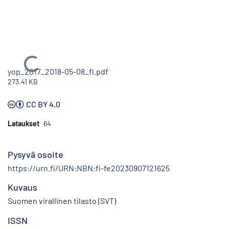
Ladataan...
yop_2017_2018-05-08_fi.pdf
273.41 KB
CC BY 4.0
Lataukset
64
Pysyvä osoite
https://urn.fi/URN:NBN:fi-fe20230907121625
Kuvaus
Suomen virallinen tilasto (SVT)
ISSN