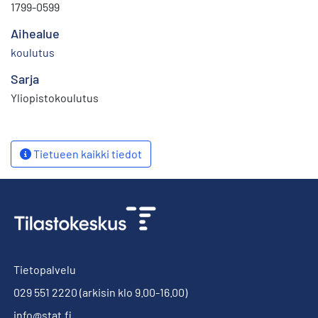
1799-0599
Aihealue
koulutus
Sarja
Yliopistokoulutus
Tietueen kaikki tiedot
Tietopalvelu
029 551 2220
(arkisin klo 9.00-16.00)
info@stat.fi