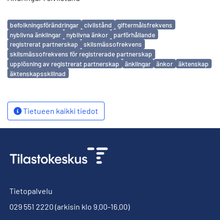
Avainsanat
befolkningsförändringar
civilstånd
giftermålsfrekvens
nyblivna änklingar
nyblivna änkor
parförhållande
registrerat partnerskap
skilsmässofrekvens
skilsmässofrekvens för registrerade partnerskap
upplösning av registrerat partnerskap
änklingar
änkor
äktenskap
äktenskapsskillnad
Tietueen kaikki tiedot
Tietopalvelu
029 551 2220
(arkisin klo 9.00-16.00)