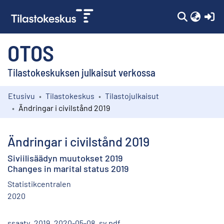
(c
OTOS
Tilastokeskuksen julkaisut verkossa
Etusivu
Tilastokeskus
Tilastojulkaisut
Kokoelmat
Ändringar i civilstånd 2019
Selaa
Ändringar i civilstånd 2019
Siviilisäädyn muutokset 2019
Changes in marital status 2019
Statistikcentralen
2020
ssaaty_2019_2020-05-08_sv.pdf