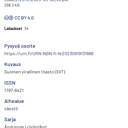
268.3 KB
CC BY 4.0
Lataukset
34
Pysyvä osoite
https://urn.fi/URN:NBN:fi-fe20230919131666
Kuvaus
Suomen virallinen tilasto (SVT)
ISSN
1797-6421
Aihealue
väestö
Sarja
Ändringar i civilstånd