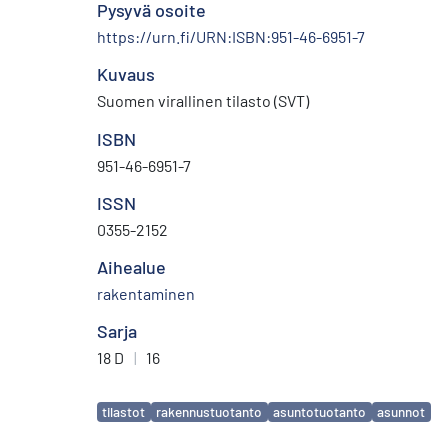
Pysyvä osoite
https://urn.fi/URN:ISBN:951-46-6951-7
Kuvaus
Suomen virallinen tilasto (SVT)
ISBN
951-46-6951-7
ISSN
0355-2152
Aihealue
rakentaminen
Sarja
18 D
|
16
Avainsanat
tilastot
rakennustuotanto
asuntotuotanto
asunnot