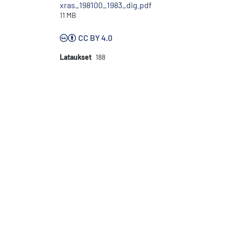
xras_198100_1983_dig.pdf
11 MB
CC BY 4.0
Lataukset
188