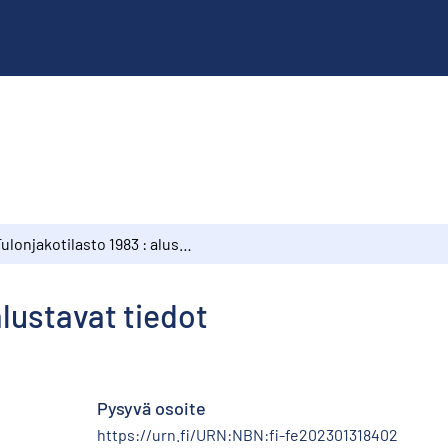
Tulonjakotilasto 1983 : alustavat tiedot
alustavat tiedot
Pysyvä osoite
https://urn.fi/URN:NBN:fi-fe202301318402