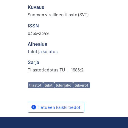
Kuvaus
Suomen virallinen tilasto (SVT)
ISSN
0355-2349
Aihealue
tulot ja kulutus
Sarja
Tilastotiedotus TU
|
1986:2
Avainsanat
tilastot
tulot
tulonjako
tuloerot
Tietueen kaikki tiedot