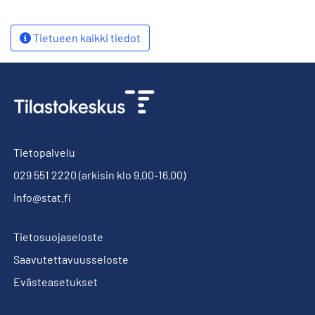
Tietueen kaikki tiedot
Tietopalvelu
029 551 2220
(arkisin klo 9.00-16.00)
info@stat.fi
Tietosuojaseloste
Saavutettavuusseloste
Evästeasetukset