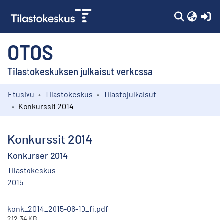
(c
OTOS
Tilastokeskuksen julkaisut verkossa
Etusivu
Tilastokeskus
Tilastojulkaisut
Kokoelmat
Konkurssit 2014
Selaa
Konkurssit 2014
Konkurser 2014
Tilastokeskus
2015
konk_2014_2015-06-10_fi.pdf
212.34 KB