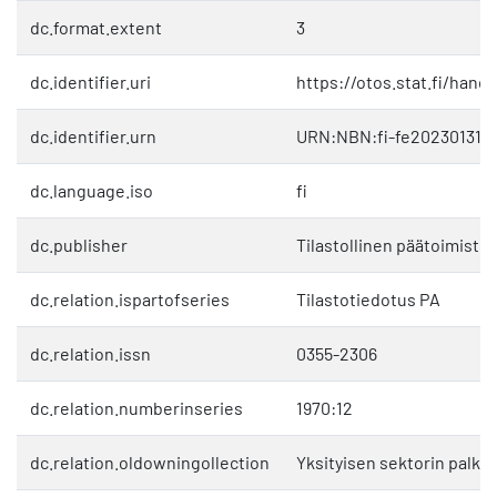
dc.format.extent
3
dc.identifier.uri
https://otos.stat.fi/hand
dc.identifier.urn
URN:NBN:fi-fe202301312
dc.language.iso
fi
dc.publisher
Tilastollinen päätoimisto
dc.relation.ispartofseries
Tilastotiedotus PA
dc.relation.issn
0355-2306
dc.relation.numberinseries
1970:12
dc.relation.oldowningollection
Yksityisen sektorin palkat