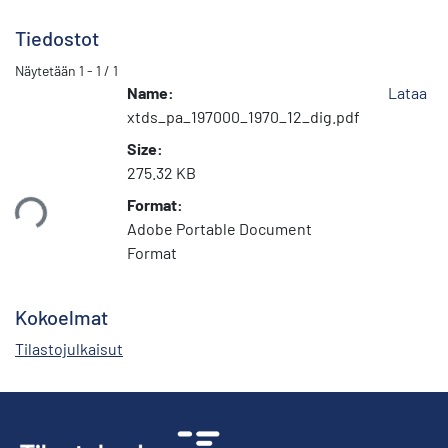
Tiedostot
Näytetään
1 - 1 / 1
Name:
Lataa
xtds_pa_197000_1970_12_dig.pdf
Size:
275.32 KB
taan...
Format:
Adobe Portable Document
Format
Kokoelmat
Tilastojulkaisut