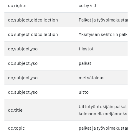
dc.rights
cc by 4.0
dc.subject.oldcollection
Palkat ja työvoimakustan
dc.subject.oldcollection
Yksityisen sektorin palkat
dc.subject.yso
tilastot
dc.subject.yso
palkat
dc.subject.yso
metsätalous
dc.subject.yso
uitto
Uittotyöntekijäin palkat to
dc.title
kolmannella neljänneksell
dc.topic
palkat ja työvoimakustan