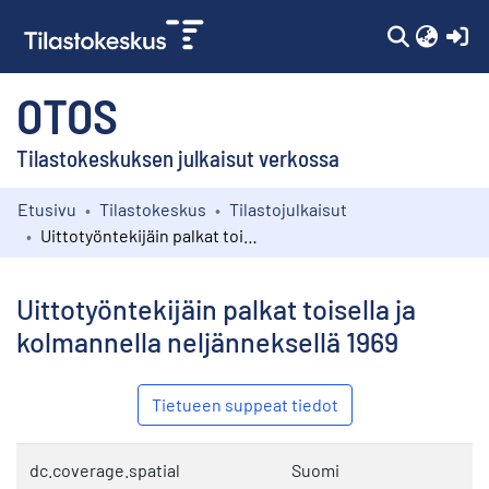
(c
OTOS
Tilastokeskuksen julkaisut verkossa
Etusivu
Tilastokeskus
Tilastojulkaisut
Kokoelmat
Uittotyöntekijäin palkat toisella ja kolmannella neljänneksellä 1969
Selaa
Uittotyöntekijäin palkat toisella ja
kolmannella neljänneksellä 1969
Tietueen suppeat tiedot
dc.coverage.spatial
Suomi