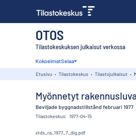
OTOS
Tilastokeskuksen julkaisut verkossa
Kokoelmat
Selaa
Etusivu
Tilastokeskus
Tilastojulkaisut
Myönnetyt rakennusluva
Beviljade byggnadstillstånd februari 1977
Tilastokeskus
1977-04-15
xtds_ra_1977_7_dig.pdf