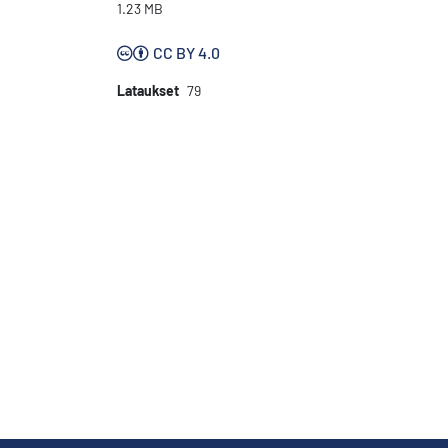
1.23 MB
CC BY 4.0
Lataukset
79