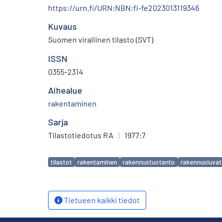
https://urn.fi/URN:NBN:fi-fe2023013119346
Kuvaus
Suomen virallinen tilasto (SVT)
ISSN
0355-2314
Aihealue
rakentaminen
Sarja
Tilastotiedotus RA
|
1977:7
Avainsanat
tilastot
rakentaminen
rakennustuotanto
rakennusluvat
Tietueen kaikki tiedot