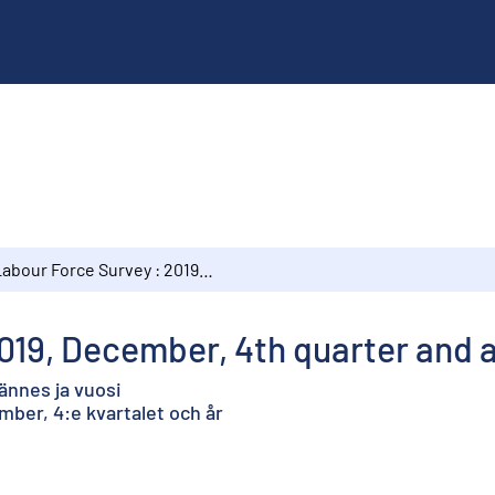
Labour Force Survey : 2019, December, 4th quarter and annual data
019, December, 4th quarter and 
ännes ja vuosi
ber, 4:e kvartalet och år