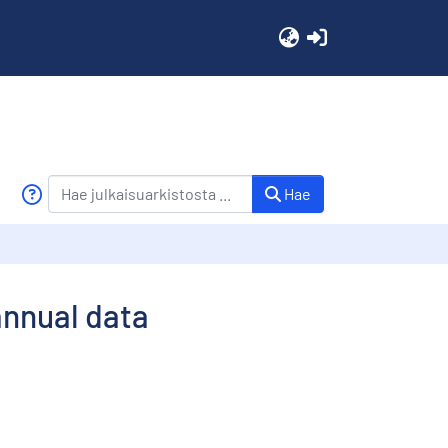
(current)
Hae
annual data