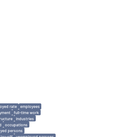
oyed rate
employees
oyment
full-time work
tructure
industries
d
occupations
oyed persons
lay-off
unemployed persons