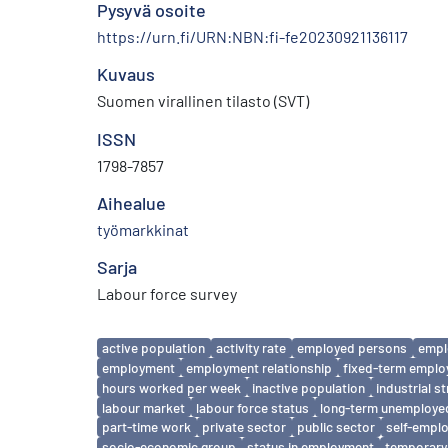
Pysyvä osoite
https://urn.fi/URN:NBN:fi-fe20230921136117
Kuvaus
Suomen virallinen tilasto (SVT)
ISSN
1798-7857
Aihealue
työmarkkinat
Sarja
Labour force survey
Avainsanat
active population
activity rate
employed persons
empl
employment
employment relationship
fixed-term empl
hours worked per week
inactive population
industrial s
labour market
labour force status
long-term unemploye
part-time work
private sector
public sector
self-empl
socio-economic group
status in employment
temporary 