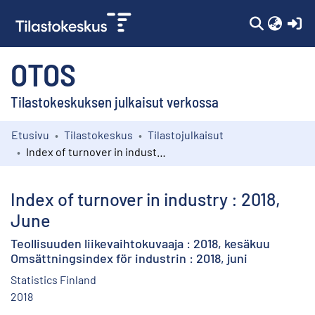
(c
OTOS
Tilastokeskuksen julkaisut verkossa
Etusivu
Tilastokeskus
Tilastojulkaisut
Kokoelmat
Index of turnover in industry : 2018, June
Selaa
Index of turnover in industry : 2018,
June
Teollisuuden liikevaihtokuvaaja : 2018, kesäkuu
Omsättningsindex för industrin : 2018, juni
Statistics Finland
2018