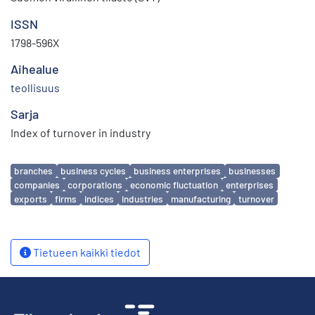
ISSN
1798-596X
Aihealue
teollisuus
Sarja
Index of turnover in industry
Avainsanat
branches
business cycles
business enterprises
businesses
companies
corporations
economic fluctuation
enterprises
exports
firms
indices
industries
manufacturing
turnover
Tietueen kaikki tiedot