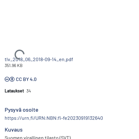
Ladataan...
tlv_2018_06_2018-09-14_en.pdf
351.96 KB
CC BY 4.0
Lataukset
34
Pysyvä osoite
https://urn.fi/URN:NBN:fi-fe20230919132640
Kuvaus
Suomen virallinen tilasto (SVT)