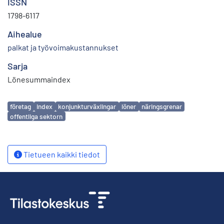
ISSN
1798-6117
Aihealue
palkat ja työvoimakustannukset
Sarja
Lönesummaindex
Avainsanat
företag
index
konjunkturväxlingar
löner
näringsgrenar
offentliga sektorn
Tietueen kaikki tiedot