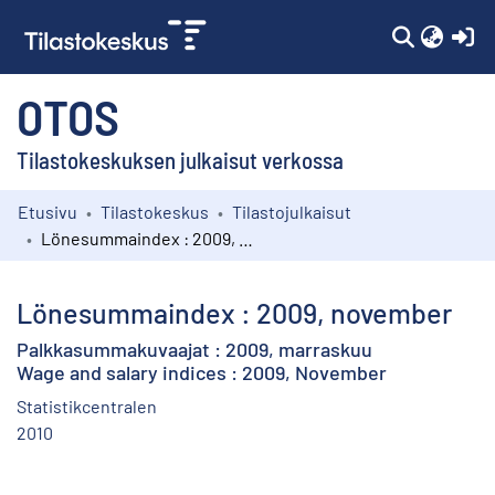
(c
OTOS
Tilastokeskuksen julkaisut verkossa
Etusivu
Tilastokeskus
Tilastojulkaisut
Kokoelmat
Lönesummaindex : 2009, november
Selaa
Lönesummaindex : 2009, november
Palkkasummakuvaajat : 2009, marraskuu
Wage and salary indices : 2009, November
Statistikcentralen
2010