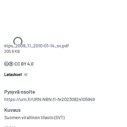
Ladataan...
ktps_2009_11_2010-01-14_sv.pdf
205.6 KB
CC BY 4.0
Lataukset
41
Pysyvä osoite
https://urn.fi/URN:NBN:fi-fe20230824105949
Kuvaus
Suomen virallinen tilasto (SVT)