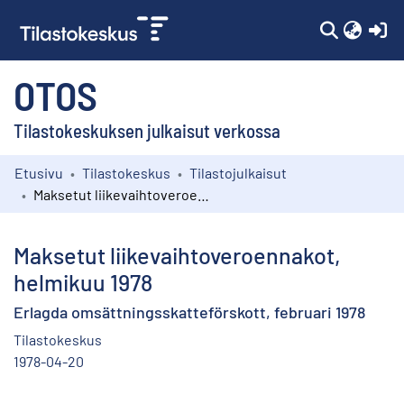
(c
OTOS
Tilastokeskuksen julkaisut verkossa
Etusivu
Tilastokeskus
Tilastojulkaisut
Kokoelmat
Maksetut liikevaihtoveroennakot, helmikuu 1978
Selaa
Maksetut liikevaihtoveroennakot,
helmikuu 1978
Erlagda omsättningsskatteförskott, februari 1978
Tilastokeskus
1978-04-20