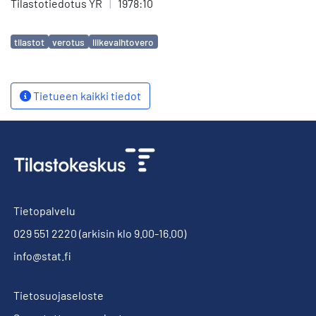
Tilastotiedotus YR
|
1978:10
Avainsanat
tilastot
verotus
liikevaihtovero
Tietueen kaikki tiedot
Tietopalvelu
029 551 2220
(arkisin klo 9.00-16.00)
info@stat.fi
Tietosuojaseloste