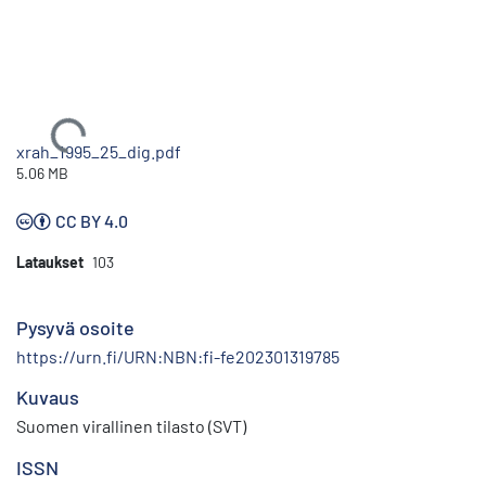
Ladataan...
xrah_1995_25_dig.pdf
5.06 MB
CC BY 4.0
Lataukset
103
Pysyvä osoite
https://urn.fi/URN:NBN:fi-fe202301319785
Kuvaus
Suomen virallinen tilasto (SVT)
ISSN