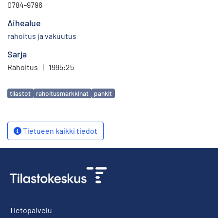
0784-9796
Aihealue
rahoitus ja vakuutus
Sarja
Rahoitus
|
1995:25
Avainsanat
tilastot
rahoitusmarkkinat
pankit
Tietueen kaikki tiedot
Tietopalvelu