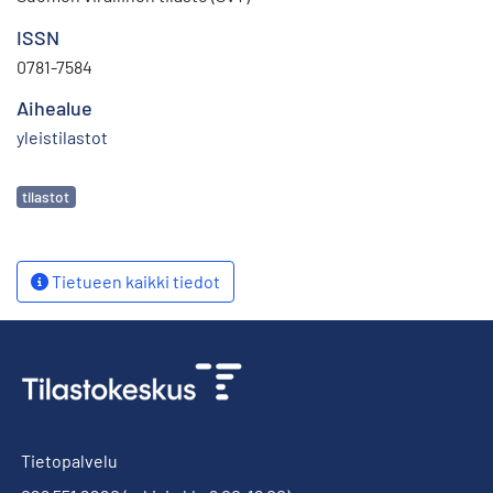
ISSN
0781-7584
Aihealue
yleistilastot
Avainsanat
tilastot
Tietueen kaikki tiedot
Tietopalvelu