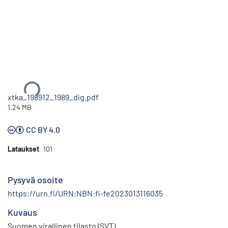
Ladataan...
xtka_198912_1989_dig.pdf
1.24 MB
CC BY 4.0
Lataukset
101
Pysyvä osoite
https://urn.fi/URN:NBN:fi-fe2023013116035
Kuvaus
Suomen virallinen tilasto (SVT)