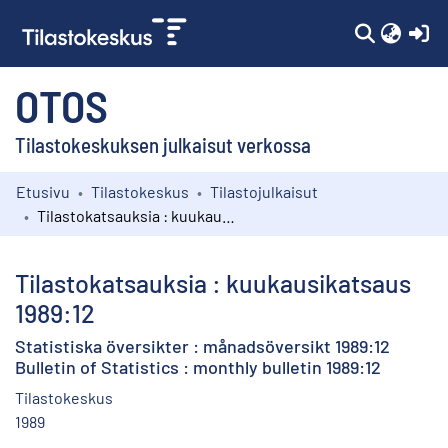
(c
OTOS
Tilastokeskuksen julkaisut verkossa
Etusivu
Tilastokeskus
Tilastojulkaisut
Kokoelmat
Tilastokatsauksia : kuukausikatsaus 1989:12
Selaa
Tilastokatsauksia : kuukausikatsaus
1989:12
Statistiska översikter : månadsöversikt 1989:12
Bulletin of Statistics : monthly bulletin 1989:12
Tilastokeskus
1989