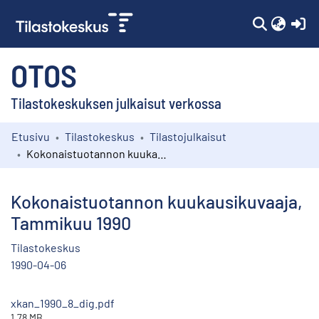
(c
OTOS
Tilastokeskuksen julkaisut verkossa
Etusivu
Tilastokeskus
Tilastojulkaisut
Kokoelmat
Kokonaistuotannon kuukausikuvaaja, Tammikuu 1990
Selaa
Kokonaistuotannon kuukausikuvaaja,
Tammikuu 1990
Tilastokeskus
1990-04-06
xkan_1990_8_dig.pdf
1.78 MB