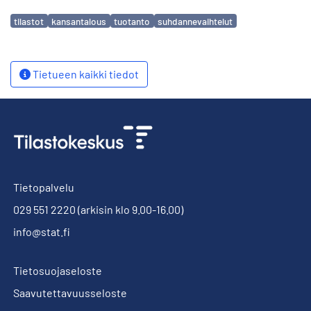
Avainsanat
tilastot
kansantalous
tuotanto
suhdannevaihtelut
Tietueen kaikki tiedot
Tietopalvelu
029 551 2220
(arkisin klo 9.00-16.00)
info@stat.fi
Tietosuojaseloste
Saavutettavuusseloste