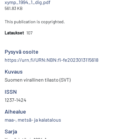
xymp_1994_1_dig.pdf
561.83 KB
This publication is copyrighted.
Lataukset
107
Pysyvä osoite
https://urn.fi/URN:NBN:fi-fe2023013115618
Kuvaus
Suomen virallinen tilasto (SVT)
ISSN
1237-1424
Aihealue
maa-, metsä- ja kalatalous
Sarja