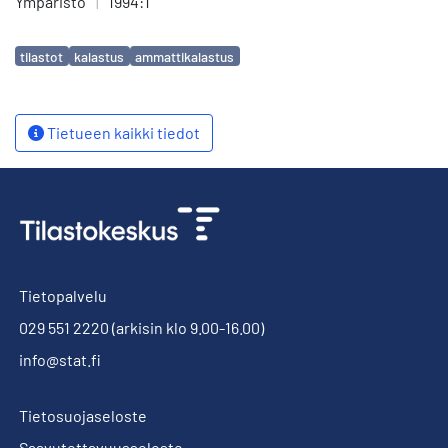
Ympäristö
|
1994:1
Avainsanat
tilastot
kalastus
ammattikalastus
Tietueen kaikki tiedot
Tietopalvelu
029 551 2220
(arkisin klo 9.00-16.00)
info@stat.fi
Tietosuojaseloste
Saavutettavuusseloste