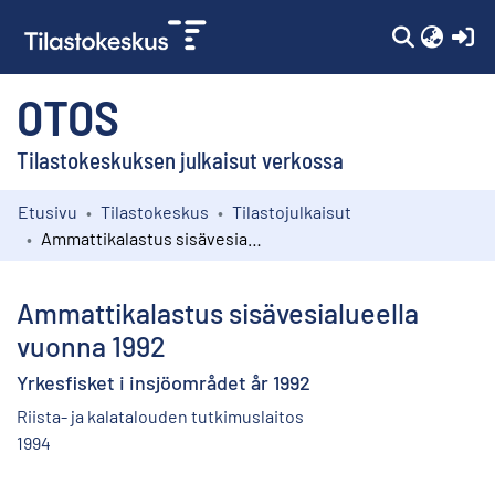
(c
OTOS
Tilastokeskuksen julkaisut verkossa
Etusivu
Tilastokeskus
Tilastojulkaisut
Kokoelmat
Ammattikalastus sisävesialueella vuonna 1992
Selaa
Ammattikalastus sisävesialueella
vuonna 1992
Yrkesfisket i insjöområdet år 1992
Riista- ja kalatalouden tutkimuslaitos
1994