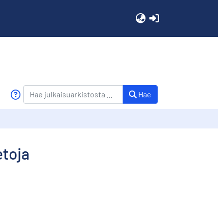
(current)
Hae
etoja