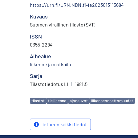
https://urn.fi/URN:NBN:fi-fe2023013113684
Kuvaus
Suomen virallinen tilasto (SVT)
ISSN
0355-2284
Aihealue
liikenne ja matkailu
Sarja
Tilastotiedotus LI
|
1981:5
Avainsanat
tilastot
tieliikenne
ajoneuvot
liikenneonnettomuudet
Tietueen kaikki tiedot