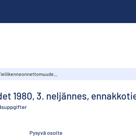
Tieliikenneonnettomuudet 1980, 3. neljännes, ennakkotietoja
t 1980, 3. neljännes, ennakkoti
ndsuppgifter
Pysyvä osoite