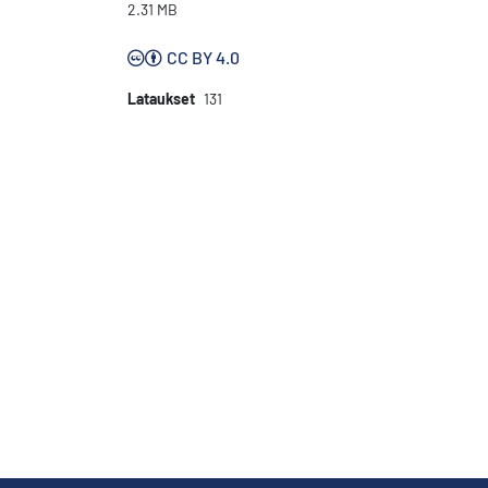
2.31 MB
CC BY 4.0
Lataukset
131