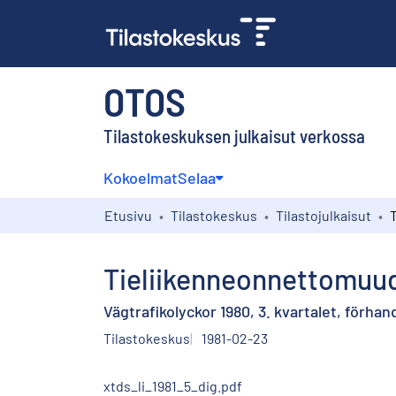
OTOS
Tilastokeskuksen julkaisut verkossa
Kokoelmat
Selaa
Etusivu
Tilastokeskus
Tilastojulkaisut
Tieliikenneonnettomuude
Vägtrafikolyckor 1980, 3. kvartalet, förha
Tilastokeskus
1981-02-23
xtds_li_1981_5_dig.pdf