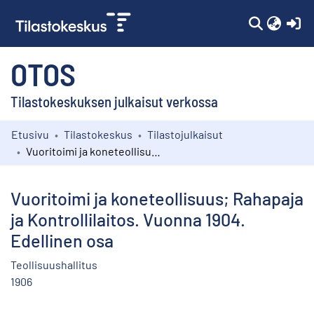
(c
OTOS
Tilastokeskuksen julkaisut verkossa
Etusivu
Tilastokeskus
Tilastojulkaisut
Kokoelmat
Vuoritoimi ja koneteollisuus; Rahapaja ja Kontrollilaitos. Vuonna 1904. Edellinen osa
Selaa
Vuoritoimi ja koneteollisuus; Rahapaja
ja Kontrollilaitos. Vuonna 1904.
Edellinen osa
Teollisuushallitus
1906