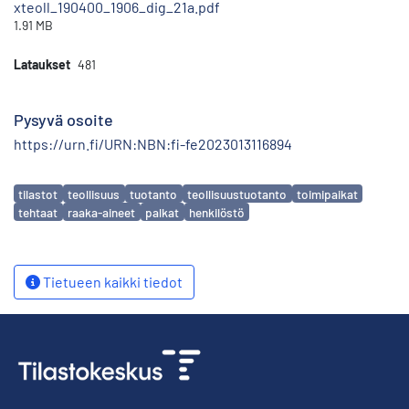
xteoll_190400_1906_dig_21a.pdf
1.91 MB
Lataukset
481
Pysyvä osoite
https://urn.fi/URN:NBN:fi-fe2023013116894
Avainsanat
tilastot
teollisuus
tuotanto
teollisuustuotanto
toimipaikat
tehtaat
raaka-aineet
palkat
henkilöstö
Tietueen kaikki tiedot