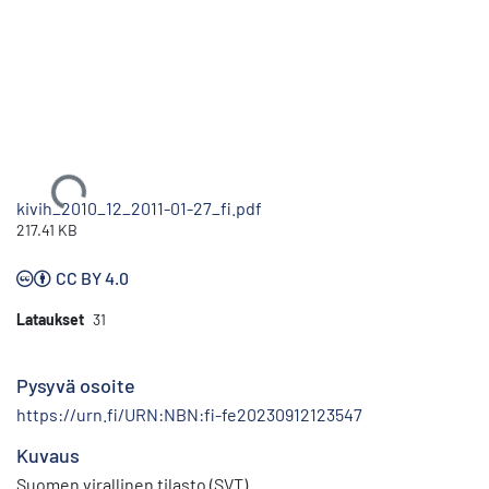
Ladataan...
kivih_2010_12_2011-01-27_fi.pdf
217.41 KB
CC BY 4.0
Lataukset
31
Pysyvä osoite
https://urn.fi/URN:NBN:fi-fe20230912123547
Kuvaus
Suomen virallinen tilasto (SVT)