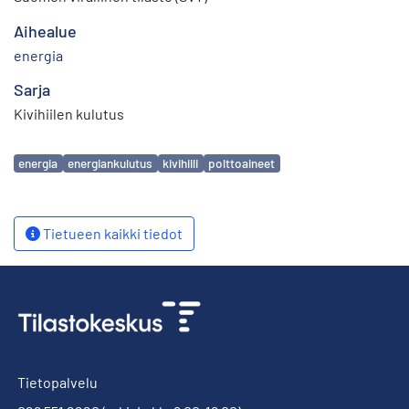
Aihealue
energia
Sarja
Kivihiilen kulutus
Avainsanat
energia
energiankulutus
kivihiili
polttoaineet
Tietueen kaikki tiedot
Tietopalvelu