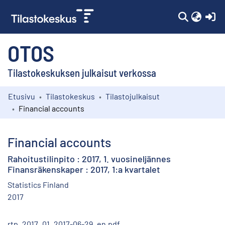
(c
OTOS
Tilastokeskuksen julkaisut verkossa
Etusivu
Tilastokeskus
Tilastojulkaisut
Kokoelmat
Financial accounts
Selaa
Financial accounts
Rahoitustilinpito : 2017, 1. vuosineljännes
Finansräkenskaper : 2017, 1:a kvartalet
Statistics Finland
2017
rtp_2017_01_2017-06-29_en.pdf