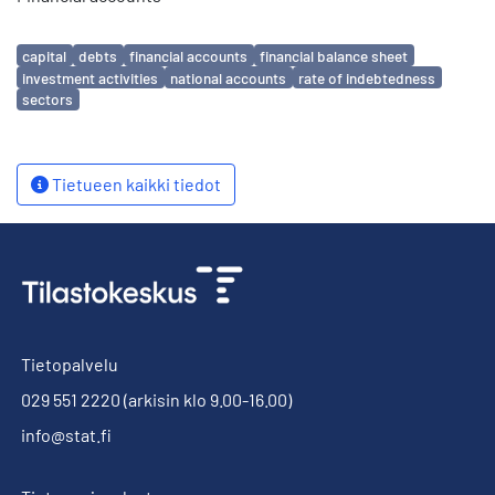
Avainsanat
capital
debts
financial accounts
financial balance sheet
investment activities
national accounts
rate of indebtedness
sectors
Tietueen kaikki tiedot
Tietopalvelu
029 551 2220
(arkisin klo 9.00-16.00)
info@stat.fi