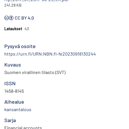
241.28 KB
CC BY 4.0
Lataukset
43
Pysyvä osoite
https://urn.fi/URN:NBN:fi-fe20230918130244
Kuvaus
Suomen virallinen tilasto (SVT)
ISSN
1458-8145
Aihealue
kansantalous
Sarja
Financial accounts