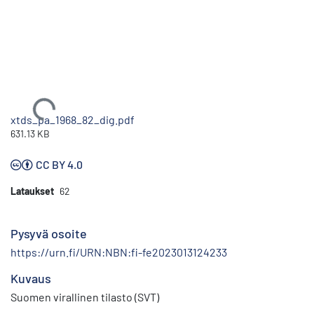
Ladataan...
xtds_pa_1968_82_dig.pdf
631.13 KB
CC BY 4.0
Lataukset
62
Pysyvä osoite
https://urn.fi/URN:NBN:fi-fe2023013124233
Kuvaus
Suomen virallinen tilasto (SVT)