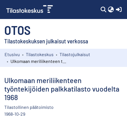
(c
OTOS
Tilastokeskuksen julkaisut verkossa
Etusivu
Tilastokeskus
Tilastojulkaisut
Kokoelmat
Ulkomaan meriliikenteen työntekijöiden palkkatilasto vuodelta 1968
Selaa
Ulkomaan meriliikenteen
työntekijöiden palkkatilasto vuodelta
1968
Tilastollinen päätoimisto
1968-10-29