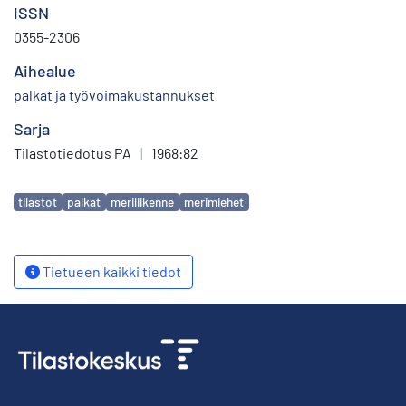
ISSN
0355-2306
Aihealue
palkat ja työvoimakustannukset
Sarja
Tilastotiedotus PA
|
1968:82
Avainsanat
tilastot
palkat
meriliikenne
merimiehet
Tietueen kaikki tiedot