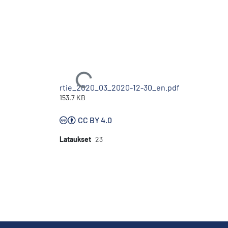
Ladataan...
rtie_2020_03_2020-12-30_en.pdf
153.7 KB
CC BY 4.0
Lataukset
23