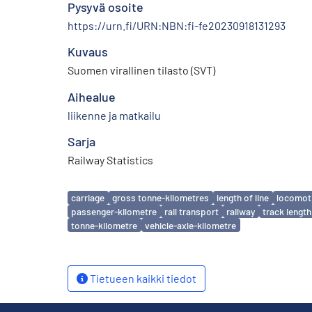
Pysyvä osoite
https://urn.fi/URN:NBN:fi-fe20230918131293
Kuvaus
Suomen virallinen tilasto (SVT)
Aihealue
liikenne ja matkailu
Sarja
Railway Statistics
Avainsanat
carriage
gross tonne-kilometres
length of line
locomot
passenger-kilometre
rail transport
railway
track length
tonne-kilometre
vehicle-axle-kilometre
Tietueen kaikki tiedot