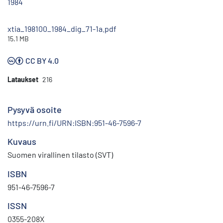
1984
xtia_198100_1984_dig_71-1a.pdf
15.1 MB
CC BY 4.0
Lataukset
216
Pysyvä osoite
https://urn.fi/URN:ISBN:951-46-7596-7
Kuvaus
Suomen virallinen tilasto (SVT)
ISBN
951-46-7596-7
ISSN
0355-208X