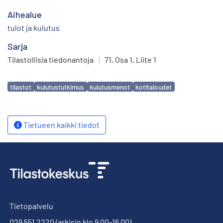
Aihealue
tulot ja kulutus
Sarja
Tilastollisia tiedonantoja
|
71, Osa 1, Liite 1
Avainsanat
tilastot
kulutustutkimus
kulutusmenot
kotitaloudet
Tietueen kaikki tiedot
Tietopalvelu
029 551 2220
(arkisin klo 9.00-16.00)