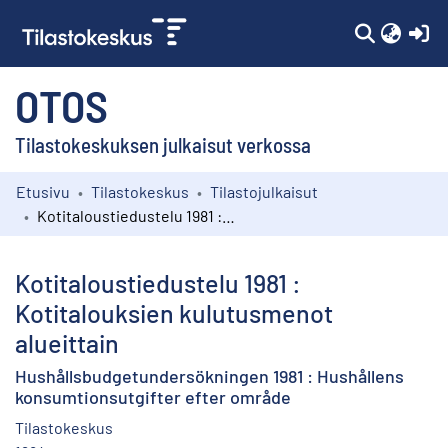
(c
OTOS
Tilastokeskuksen julkaisut verkossa
Etusivu
Tilastokeskus
Tilastojulkaisut
Kokoelmat
Kotitaloustiedustelu 1981 : Kotitalouksien kulutusmenot alueittain
Selaa
Kotitaloustiedustelu 1981 :
Kotitalouksien kulutusmenot
alueittain
Hushållsbudgetundersökningen 1981 : Hushållens
konsumtionsutgifter efter område
Tilastokeskus