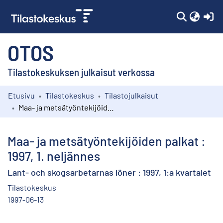
(c
OTOS
Tilastokeskuksen julkaisut verkossa
Etusivu
Tilastokeskus
Tilastojulkaisut
Kokoelmat
Maa- ja metsätyöntekijöiden palkat : 1997, 1. neljännes
Selaa
Maa- ja metsätyöntekijöiden palkat :
1997, 1. neljännes
Lant- och skogsarbetarnas löner : 1997, 1:a kvartalet
Tilastokeskus
1997-06-13