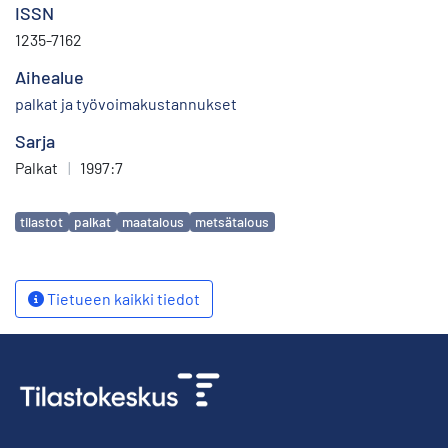
ISSN
1235-7162
Aihealue
palkat ja työvoimakustannukset
Sarja
Palkat
|
1997:7
Avainsanat
tilastot
palkat
maatalous
metsätalous
Tietueen kaikki tiedot