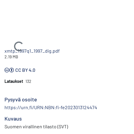
Ladataan...
xmtp_1997q1_1997_dig.pdf
2.19 MB
CC BY 4.0
Lataukset
132
Pysyvä osoite
https://urn.fi/URN:NBN:fi-fe2023013124474
Kuvaus
Suomen virallinen tilasto (SVT)