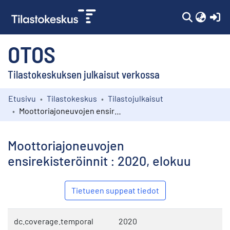
(c
OTOS
Tilastokeskuksen julkaisut verkossa
Etusivu
Tilastokeskus
Tilastojulkaisut
Kokoelmat
Moottoriajoneuvojen ensirekisteröinnit : 2020, elokuu
Selaa
Moottoriajoneuvojen
ensirekisteröinnit : 2020, elokuu
Tietueen suppeat tiedot
dc.coverage.temporal
2020