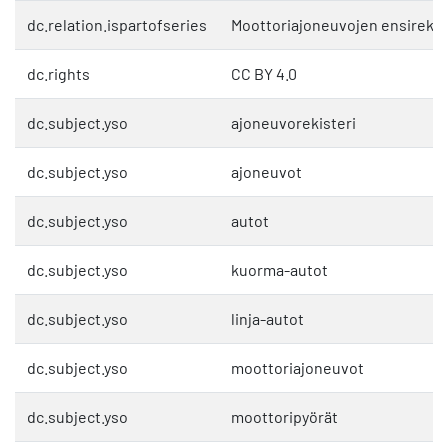
dc.relation.ispartofseries
Moottoriajoneuvojen ensirekis
dc.rights
CC BY 4.0
dc.subject.yso
ajoneuvorekisteri
dc.subject.yso
ajoneuvot
dc.subject.yso
autot
dc.subject.yso
kuorma-autot
dc.subject.yso
linja-autot
dc.subject.yso
moottoriajoneuvot
dc.subject.yso
moottoripyörät