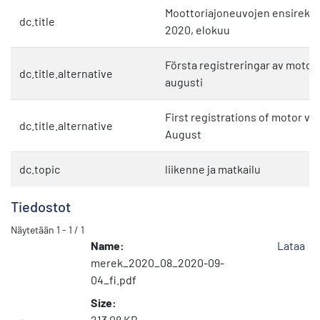
Moottoriajoneuvojen ensirekist
dc.title
2020, elokuu
Första registreringar av motor
dc.title.alternative
augusti
First registrations of motor veh
dc.title.alternative
August
dc.topic
liikenne ja matkailu
Tiedostot
Näytetään
1 - 1 / 1
Name:
Lataa
merek_2020_08_2020-09-
04_fi.pdf
Size:
213.08 KB