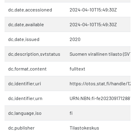
dc.date.accessioned
2024-04-10T15:49:30Z
dc.date.available
2024-04-10T15:49:30Z
dc.date.issued
2020
dc.description.svtstatus
Suomen virallinen tilasto (SVT)
dc.format.content
fulltext
dc.identifier.uri
https://otos.stat.fi/handle/1
dc.identifier.urn
URN:NBN:fi-fe20230917128811
dc.language.iso
fi
dc.publisher
Tilastokeskus